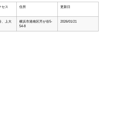
クセス
住所
更新日
谷、上大
横浜市港南区芹が谷5-
2026/01/21
54-8